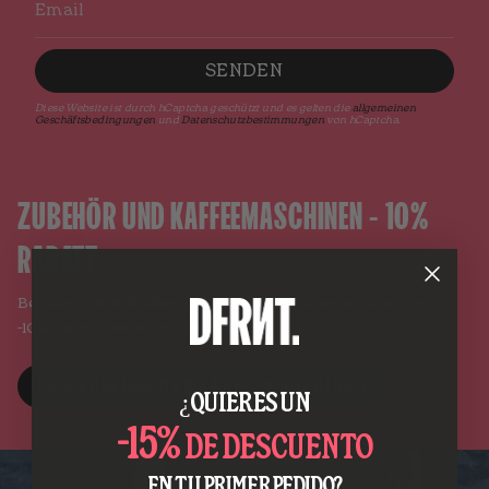
SENDEN
Diese Website ist durch hCaptcha geschützt und es gelten die
allgemeinen
Geschäftsbedingungen
und
Datenschutzbestimmungen
von hCaptcha.
ZUBEHÖR UND KAFFEEMASCHINEN - 10%
RABATT
Bei allen Zubehörteilen und Kaffeemaschinen erhalten Sie:
-10% Rabatt bei Ihrem ersten Kauf
LOS! ZUBEHÖR UND KAFFEEMASCHINEN
¿QUIERES UN
-15%
DE DESCUENTO
EN TU PRIMER PEDIDO?