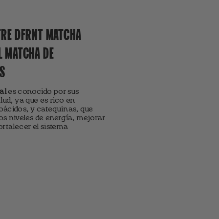
TRE DFRNT MATCHA
L MATCHA DE
S
al
es conocido por sus
lud, ya que es rico en
oácidos, y catequinas, que
s niveles de energía, mejorar
ortalecer el sistema