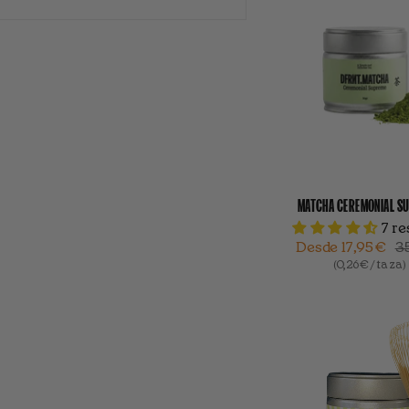
MATCHA CEREMONIAL S
7 r
Desde
17,95€
3
(0,26€ / taza)