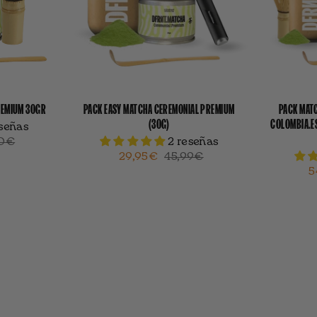
REMIUM 30GR
PACK EASY MATCHA CEREMONIAL PREMIUM
PACK MAT
(30G)
COLOMBIA.E
eseñas
40€
2 reseñas
29,95€
45,99€
5