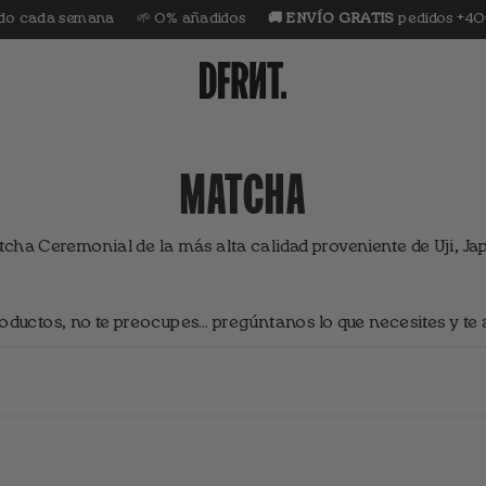
ana
🌱 0% añadidos
🚚 ENVÍO GRATIS
pedidos +40€
⭐️ 4,7 Ex
MATCHA
tcha Ceremonial de la más alta calidad proveniente de Uji, Ja
 productos, no te preocupes… pregúntanos lo que necesites y te