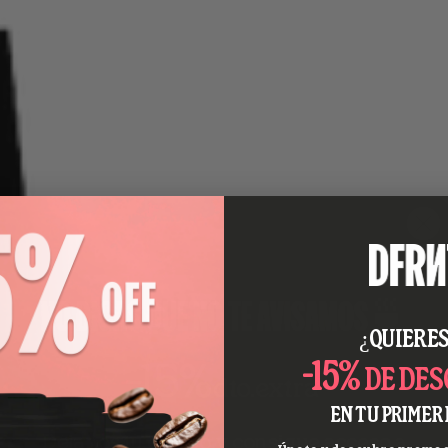
NO DIGAS QUE NO TE AVISAMOS🍵
¿QUIERES
-15%
-15%
DE DE
dto.
extra*
EN TU PRIMER 
Dejanos tu correo y consigue acceso a