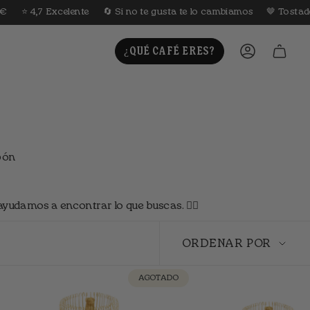
celente
🔄 Si no te gusta te lo cambiamos
🤎 Tostado cada sema
¿QUÉ CAFÉ ERES?
CUENTA
pón
 ayudamos a encontrar lo que buscas. 👇🏼
Ordenar
por
ORDENAR POR
AGOTADO