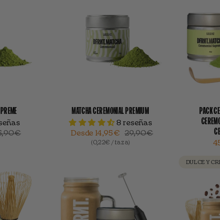
UPREME
MATCHA CEREMONIAL PREMIUM
PACK C
CEREMO
eseñas
8 reseñas
C
5,90€
Desde
14,95€
29,90€
(0,22€ / taza)
4
DULCE Y C