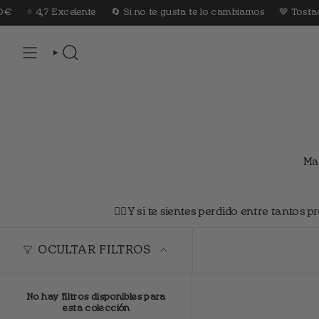
Ir
xcelente
🔄 Si no te gusta te lo cambiamos
🤎 Tostado cada sem
al
contenido
BÚSQUEDA
Ma
👇🏼Y si te sientes perdido entre tantos
OCULTAR FILTROS
No hay filtros disponibles para
esta colección