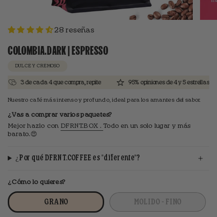
28 reseñas
COLOMBIA.DARK | ESPRESSO
DULCE Y CREMOSO
3 de cada 4 que compra, repite
95% opiniones de 4 y 5 estrellas
0
Nuestro café más intenso y profundo, ideal para los amantes del sabor.
¿Vas a comprar varios paquetes?
Mejor hazlo con
DFRNT.BOX .
Todo en un solo lugar y más
barato.😍
¿Por qué DFRNT.COFFEE es "diferente"?
¿Cómo lo quieres?
GRANO
MOLIDO - FINO