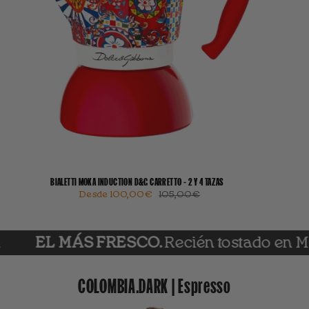
BIALETTI MOKA INDUCTION D&G CARRETTO - 2 Y 4 TAZAS
Desde
100,00€
105,00€
 MÁS FRESCO.
Recién tostado en Madrid. C
COLOMBIA.DARK | Espresso