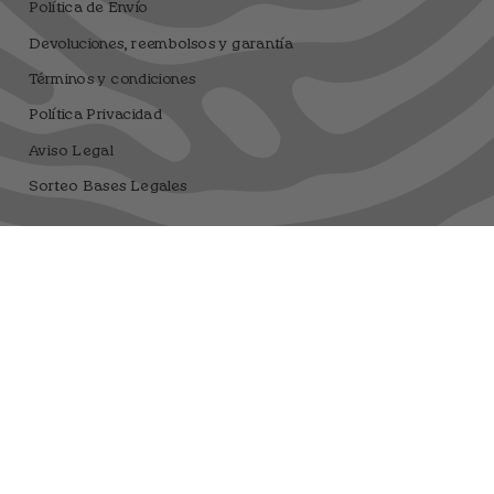
Política de Envío
Devoluciones, reembolsos y garantía
Términos y condiciones
Política Privacidad
Aviso Legal
Sorteo Bases Legales
Dfrnt Coffee Brand
Registro sanitario 25.003506/M
Moneda
EUR €
© DFRNT. 2026