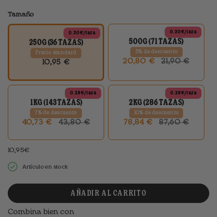
Tamaño
0.30€/taza
0.30€/taza
500G (71 TAZAS)
250G (36 TAZAS)
5% de descuento
Precio standard
PRECIO
20,80 €
21,90 €
10,95 €
STANDARD
PRECIO
STANDARD
0.28€/taza
0.28€/taza
1KG (143 TAZAS)
2KG (286 TAZAS)
7% de descuento
10% de descuento
PRECIO
PRECIO
40,73 €
43,80 €
78,84 €
87,60 €
STANDARD
STANDARD
10,95€
Artículo en stock
AÑADIR AL CARRITO
Combina bien con