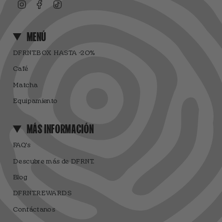
Instagram
Facebook
TikTok
MENÚ
DFRNT.BOX HASTA -20%
Café
Matcha
Equipamiento
MÁS INFORMACIÓN
FAQ's
Descubre más de DFRNT.
Blog
DFRNT.REWARDS
Contáctanos