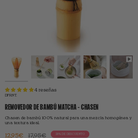
4 reseñas
DFRNT.
REMOVEDOR DE BAMBÚ MATCHA - CHASEN
Chasen de bambú 100% natural para una mezcla homogénea y
una textura ideal.
Precio
12,95€
17,95€
28%
DE DESCUENTO