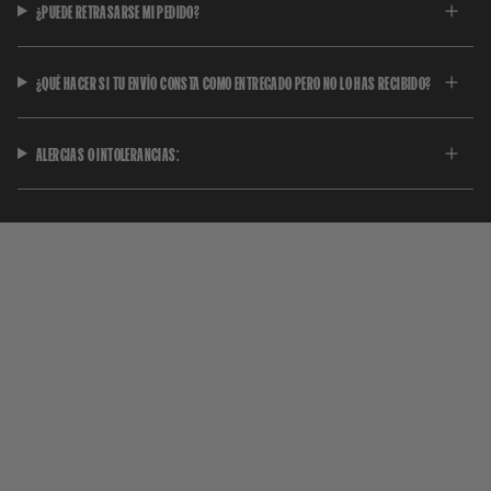
¿PUEDE RETRASARSE MI PEDIDO?
¿QUÉ HACER SI TU ENVÍO CONSTA COMO ENTREGADO PERO NO LO HAS RECIBIDO?
ALERGIAS O INTOLERANCIAS: