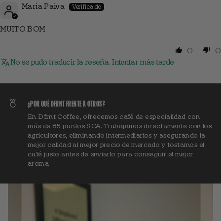
Maria Paiva
MUITO BOM
0
0
No se pudo traducir la reseña. Intentar más tarde
¿POR QUÉ DFRNT FRENTE A OTROS?
En Dfrnt Coffee, ofrecemos café de especialidad con
más de 85 puntos SCA. Trabajamos directamente con los
agricultores, eliminando intermediarios y asegurando la
mejor calidad al mejor precio de mercado y tostamos el
café justo antes de enviarlo para conseguir el mejor
aroma