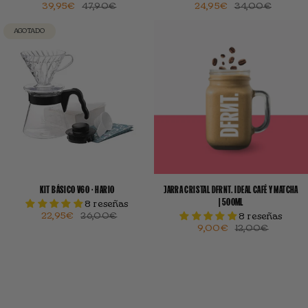
39,95€
47,90€
24,95€
34,00€
AGOTADO
KIT BÁSICO V60 · HARIO
JARRA CRISTAL DFRNT. IDEAL CAFÉ Y MATCHA
| 500ML
8 reseñas
22,95€
26,00€
8 reseñas
9,00€
12,00€