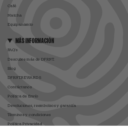
Café
Matcha
Equipamiento
MÁS INFORMACIÓN
FAQ's
Descubre más de DFRNT.
Blog
DFRNT.REWARDS
Contáctanos
Política de Envío
Devoluciones, reembolsos y garantía
Términos y condiciones
Política Privacidad