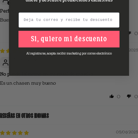
Únete y descubre promociones exclusivas
Perfecto
Email
Buena calidad y precio. No se que más decir
0
0
Si, quiero mi descuento
06/02/2025
Al registrarse, acepta recibir marketing por correo electrónico
Esmeralda
No puede faltarme en mi ritual de matcha
Es un chasen muy bueno
0
0
RESEÑAS EN OTROS IDIOMAS
05/06/2025