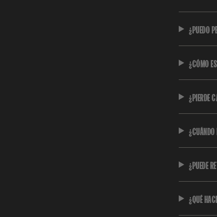
¿PUEDO P
¿CÓMO ES
¿PIERDE C
¿CUÁNDO R
¿PUEDE R
¿QUÉ HAC