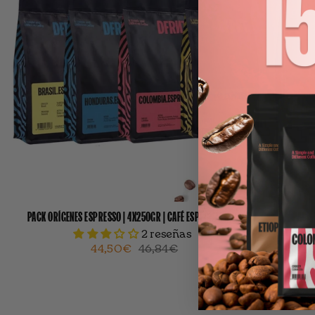
PACK ORÍGENES ESPRESSO | 4X250GR | CAFÉ ESPECIALIDAD
PACK 
2 reseñas
44,50€
46,84€