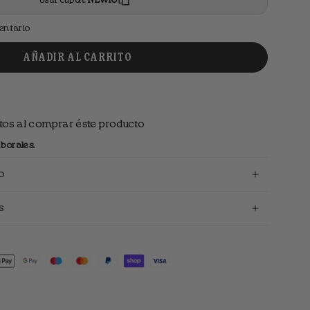
Usar cupón:
NEW10
ventario
AÑADIR AL CARRITO
os al comprar éste producto
borales.
to
s