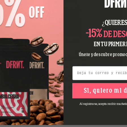
¿QUIERES
-15%
DE DE
EN TU PRIMER 
Únete y descubre promoc
Email
TRAVESÍA ESPRESSO | 3X250GR | CAFÉ ESPECIALIDAD
PACK DISCOVERY
Si, quiero mi 
19 reseñas
33,15€
34,89€
6
Al registrarse, acepta recibir marketi
(0,30€ / taza)