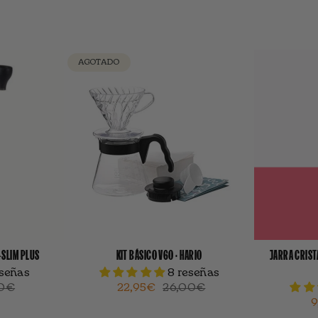
AGOTADO
I-SLIM PLUS
KIT BÁSICO V60 · HARIO
JARRA CRISTA
eseñas
8 reseñas
00€
22,95€
26,00€