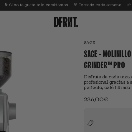
 te gusta te lo cambiamos
🤎 Tostado cada semana
🌱 0% añadid
SAGE
SAGE - MOLINILL
GRINDER™ PRO
Disfruta de cada taza
profesional gracias a 
perfecto, café filtrad
236,00€