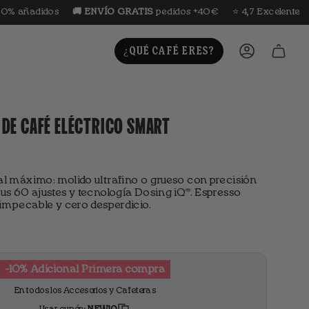
os
🚚 ENVÍO GRATIS
pedidos +40€
⭐️ 4,7 Excelente
🔄 Si no 
¿QUÉ CAFÉ ERES?
CUENTA
O DE CAFÉ ELÉCTRICO SMART
 al máximo: molido ultrafino o grueso con precisión
sus 60 ajustes y tecnología Dosing iQ™. Espresso
o impecable y cero desperdicio.
-10% Adicional Primera compra
En todos los Accesorios y Cafeteras