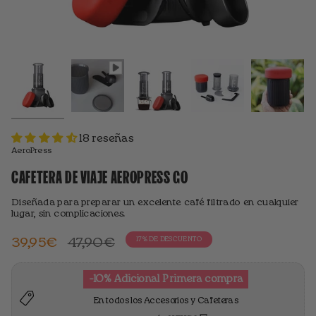
18 reseñas
AeroPress
CAFETERA DE VIAJE AEROPRESS GO
Diseñada para preparar un excelente café filtrado en cualquier
lugar, sin complicaciones.
Precio
39,95€
47,90€
17%
DE DESCUENTO
standard
-10% Adicional Primera compra
En todos los Accesorios y Cafeteras