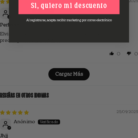
15/06/2025
Si, quiero mi descuento
Juan D.
Al registrarse, acepta recibir marketing por correo electrónico
Perfecta
Elvis muy rápido y producto perfecto. Además del mejor
precio que he visto. 10 de 10
0
0
Cargar Más
RESEÑAS EN OTROS IDIOMAS
25/09/2025
Anónimo
Jhjj