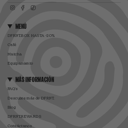
Instagram
Facebook
TikTok
MENÚ
DFRNT.BOX HASTA -20%
Café
Matcha
Equipamiento
MÁS INFORMACIÓN
FAQ's
Descubre más de DFRNT.
Blog
DFRNT.REWARDS
Contáctanos