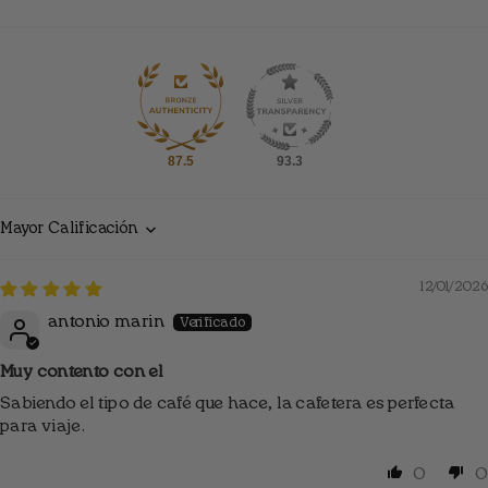
87.5
93.3
Sort by
12/01/2026
antonio marin
Muy contento con el
Sabiendo el tipo de café que hace, la cafetera es perfecta
para viaje.
0
0