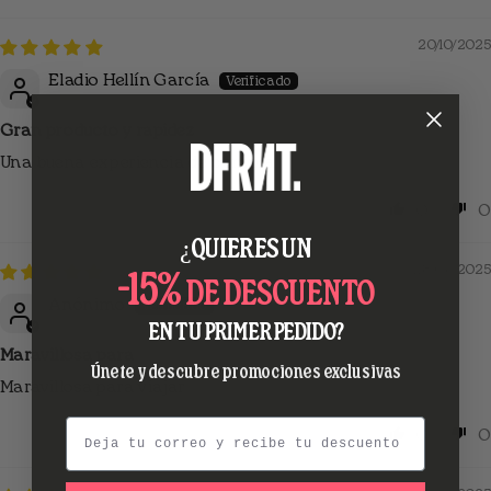
20/10/2025
Eladio Hellín García
Gran producto y rapidez
Una buena experiencia de compra
0
0
¿QUIERES UN
28/06/2025
-15%
DE DESCUENTO
Anónimo
EN TU PRIMER PEDIDO?
Maravillosa para
Únete y descubre promociones exclusivas
Maravillosa para viajar
Email
0
0