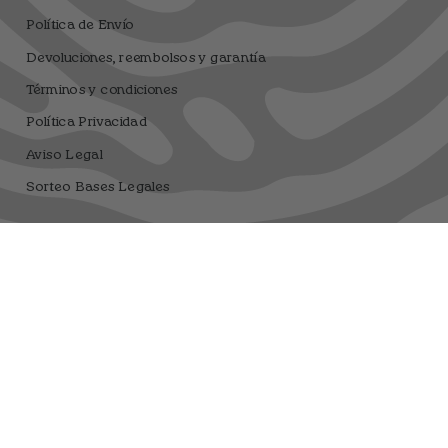
Política de Envío
Devoluciones, reembolsos y garantía
Términos y condiciones
Política Privacidad
Aviso Legal
Sorteo Bases Legales
Dfrnt Coffee Brand
Registro sanitario 25.003506/M
Moneda
EUR €
© DFRNT. 2026