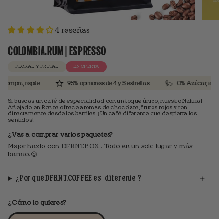
4 reseñas
COLOMBIA.RUM | ESPRESSO
FLORAL Y FRUTAL
EN OFERTA
, repite
95% opiniones de 4 y 5 estrellas
0% Azúcar, aromas art
Si buscas un café de especialidad con un toque único, nuestro Natural
Añejado en Ron te ofrece aromas de chocolate, frutos rojos y ron
directamente desde los barriles. ¡Un café diferente que despierta los
sentidos!
¿Vas a comprar varios paquetes?
Mejor hazlo con
DFRNT.BOX .
Todo en un solo lugar y más
barato.😍
¿Por qué DFRNT.COFFEE es "diferente"?
¿Cómo lo quieres?