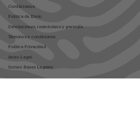
Contáctanos
Política de Envío
Devoluciones, reembolsos y garantía
Términos y condiciones
Política Privacidad
Aviso Legal
Sorteo Bases Legales
Dfrnt Coffee Brand
Registro sanitario 25.003506/M
Moneda
EUR €