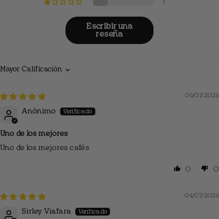
1
Escribir una
reseña
Sort by
06/07/2026
Anónimo
Uno de los mejores
Uno de los mejores cafés
0
0
04/07/2026
Sirley Viafara