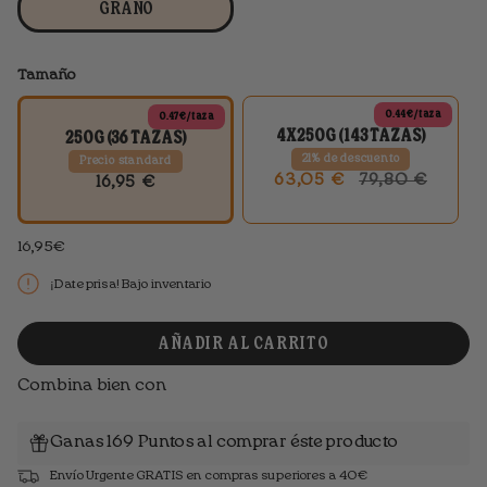
GRANO
Tamaño
0.44€/taza
0.47€/taza
4X250G (143 TAZAS)
250G (36 TAZAS)
21% de descuento
Precio standard
PRECIO
63,05 €
79,80 €
16,95 €
STANDARD
PRECIO
STANDARD
16,95€
¡Date prisa! Bajo inventario
AÑADIR AL CARRITO
Combina bien con
Ganas 169 Puntos al comprar éste producto
Envío Urgente GRATIS en compras superiores a 40€