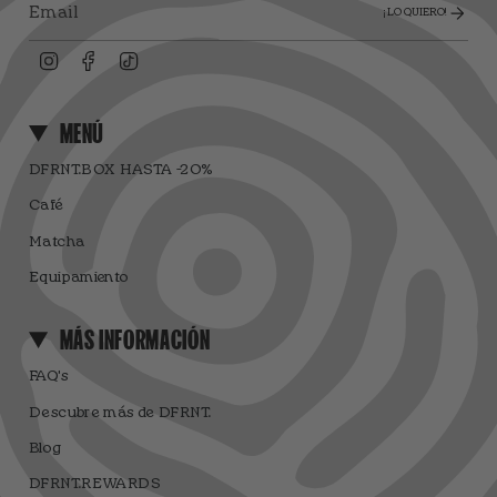
¡LO QUIERO!
Instagram
Facebook
TikTok
MENÚ
DFRNT.BOX HASTA -20%
Café
Matcha
Equipamiento
MÁS INFORMACIÓN
FAQ's
Descubre más de DFRNT.
Blog
DFRNT.REWARDS