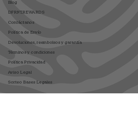
Blog
DFRNT.REWARDS
Contáctanos
Política de Envío
Devoluciones, reembolsos y garantía
Términos y condiciones
Política Privacidad
Aviso Legal
Sorteo Bases Legales
Dfrnt Coffee Brand
Registro sanitario 25.003506/M
Moneda