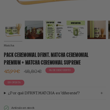
Matcha
PACK CEREMONIAL DFRNT. MATCHA CEREMONIAL
PREMIUM + MATCHA CEREMONIAL SUPREME
Precio
45,99€
48,80€
6%
DE DESCUENTO
standard
EN OFERTA
¿Por qué DFRNT.MATCHA es "diferente"?
Artículo en stock