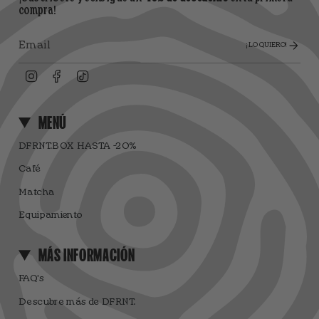
compra!
¡LO QUIERO!
Instagram
Facebook
TikTok
MENÚ
DFRNT.BOX HASTA -20%
Café
Matcha
Equipamiento
MÁS INFORMACIÓN
FAQ's
Descubre más de DFRNT.