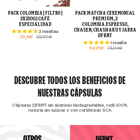
PACK COLOMBIA | FILTRO |
PACK MATCHA CEREMONIAL
2X250G | CAFÉ
PREMIUM, 2
ESPECIALIDAD
COLOMBIA.ESPRESSO,
CHASEN, CHASHAKU Y JARRA
2 reseñas
DFRNT
28,41€
29,90€
1 reseña
54,95€
75,99€
DESCUBRE TODOS LOS BENEFICIOS DE
NUESTRAS CÁPSULAS
Cápsulas DFRNT. sin aluminio biodegradables, café 100%
natural sin azúcar y con certificado SCA