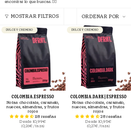
encontrar lo que buscas. 👇🏼
Ordenar
por
MOSTRAR FILTROS
ORDENAR POR
DULCE Y CREMOSO
DULCE Y CREMOSO
COLOMBIA.ESPRESSO
COLOMBIA.DARK | ESPRESSO
Notas:
chocolate, caramelo,
Notas:
chocolate, caramelo,
nueces, almendras, y frutos
nueces, almendras, y frutos
rojos
rojos
118 reseñas
28 reseñas
Desde
10,99€
Desde
10,95€
(0,26€ / taza)
(0,27€ / taza)