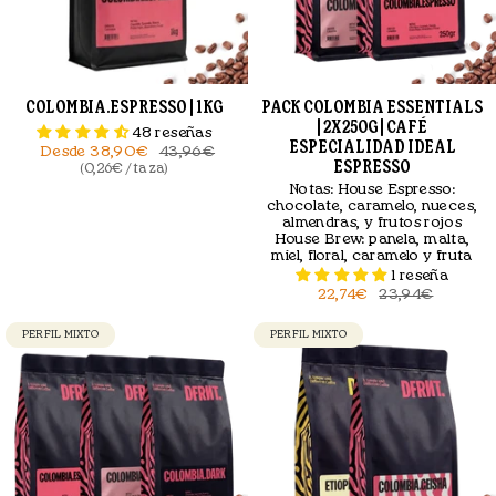
COLOMBIA.ESPRESSO | 1KG
PACK COLOMBIA ESSENTIALS
| 2X250G | CAFÉ
48 reseñas
ESPECIALIDAD IDEAL
Desde
38,90€
43,96€
ESPRESSO
(0,26€ / taza)
Notas:
House Espresso:
chocolate, caramelo, nueces,
almendras, y frutos rojos
House Brew: panela, malta,
miel, floral, caramelo y fruta
1 reseña
22,74€
23,94€
PERFIL MIXTO
PERFIL MIXTO