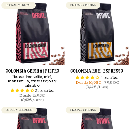
FLORAL Y FRUTAL
FLORAL Y FRUTAL
COLOMBIA.GEISHA | FILTRO
COLOMBIA.RUM | ESPRESSO
Notas:
limoncillo, miel,
4 reseñas
manzanilla, frutos rojos y
Desde
16,95€
79,80€
cilantro
(0,44€ / taza)
21 reseñas
Desde
16,95€
(0,42€ / taza)
DULCE Y CREMOSO
FLORAL Y FRUTAL