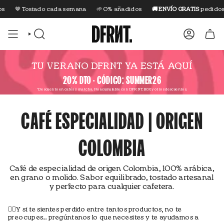
Ir
🤎 Tostado cada semana
🌱 0% añadidos
🚚 ENVÍO GRATIS
pedidos +40
al
contenido
BÚSQUEDA
CUENTA
TU VERANO DFRNT YA ESTÁ AQUÍ
20% DTO · CÓDIGO: SUMMER26
*Descuento en cafés y matcha.
No acumulable con DFRNT.BOX y otros descuentos.
CAFÉ ESPECIALIDAD | ORIGEN
COLOMBIA
Café de especialidad de origen Colombia, 100% arábica,
en grano o molido. Sabor equilibrado, tostado artesanal
y perfecto para cualquier cafetera.
👇🏼Y si te sientes perdido entre tantos productos, no te
preocupes… pregúntanos lo que necesites y te ayudamos a