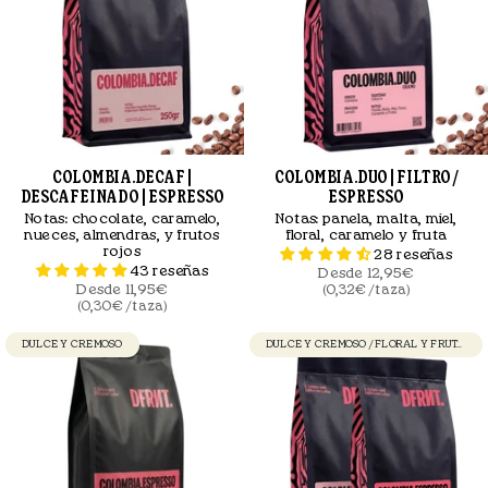
COLOMBIA.DECAF |
COLOMBIA.DUO | FILTRO /
DESCAFEINADO | ESPRESSO
ESPRESSO
Notas:
chocolate, caramelo,
Notas:
panela, malta, miel,
nueces, almendras, y frutos
floral, caramelo y fruta
rojos
28 reseñas
43 reseñas
Desde
12,95€
Desde
11,95€
(0,32€ / taza)
(0,30€ / taza)
DULCE Y CREMOSO
DULCE Y CREMOSO / FLORAL Y FRUTAL