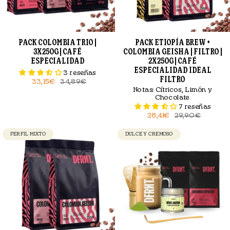
PACK COLOMBIA TRIO |
PACK ETIOPÍA BREW +
3X250G | CAFÉ
COLOMBIA GEISHA | FILTRO |
ESPECIALIDAD
2X250G | CAFÉ
ESPECIALIDAD IDEAL
3 reseñas
FILTRO
33,15€
34,89€
Notas:
Cítricos, Limón y
Chocolate
7 reseñas
28,41€
29,90€
PERFIL MIXTO
DULCE Y CREMOSO