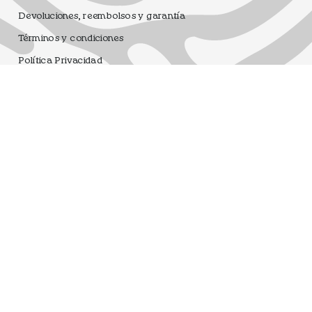
Devoluciones, reembolsos y garantía
Términos y condiciones
Política Privacidad
Aviso Legal
Sorteo Bases Legales
Dfrnt Coffee Brand
Registro sanitario 25.003506/M
Moneda
EUR €
© DFRNT. 2026