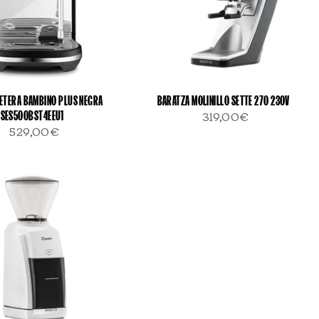
FETERA BAMBINO PLUS NEGRA
BARATZA MOLINILLO SETTE 270 230V
SES500BST4EEU1
319,00€
529,00€