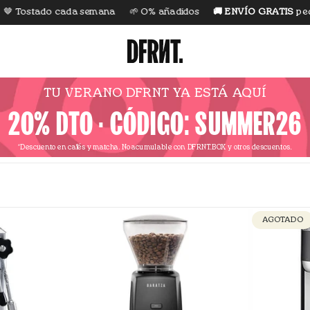
Tostado cada semana
🌱 0% añadidos
🚚 ENVÍO GRATIS
pedido
TU VERANO DFRNT YA ESTÁ AQUÍ
20% DTO · CÓDIGO: SUMMER26
*Descuento en cafés y matcha.
No acumulable con DFRNT.BOX y otros descuentos.
AGOTADO