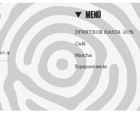
MENÚ
DFRNT.BOX HASTA -20%
Café
RO!
Matcha
Equipamiento