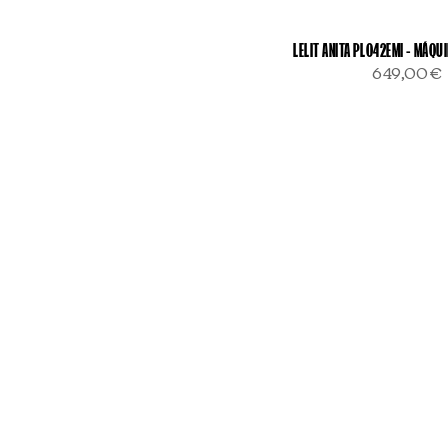
LELIT ANITA PL042EMI - MÁQU
649,00€