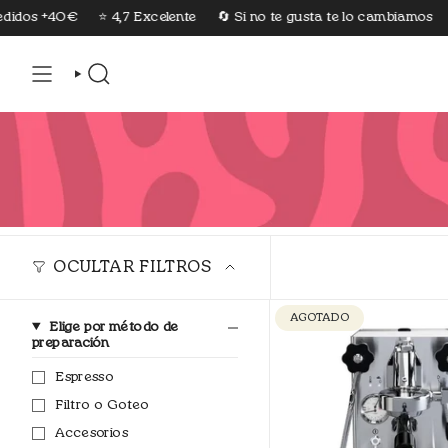
Ir
os +40€
⭐️ 4,7 Excelente
🔄 Si no te gusta te lo cambiamos
🤎 
al
contenido
BÚSQUEDA
OCULTAR FILTROS
AGOTADO
Elige por método de
preparación
Espresso
Filtro o Goteo
Accesorios