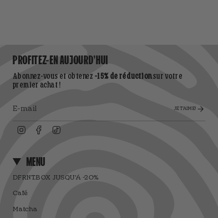
PROFITEZ-EN AUJOURD'HUI
Abonnez-vous et obtenez
-15% de réduction
sur votre
premier achat !
JE T'AIME!
Instagram
Facebook
TikTok
MENU
DFRNT.BOX JUSQU'À -20%
Café
Matcha