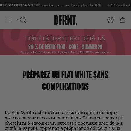
Aller
 LIVRAISON GRATUITE
pour les commandes de plus de 40€
⭐️ 4,7 Excellent
au
contenu
RECHERCHE
COMPTE
TON ÉTÉ DFRNT EST DÉJÀ LÀ
20 % DE RÉDUCTION · CODE : SUMMER26
*Remise sur les cafés et le matcha.
Non cumulable avec DFRNT.BOX et autres remises.
PRÉPAREZ UN FLAT WHITE SANS
COMPLICATIONS
Le Flat White est une boisson au café qui se distingue
par sa douceur et son onctuosité, parfaite pour ceux qui
cherchent à savourer un expresso onctueux avec du lait
cuit à la vapeur. Apprenez à préparer ce délice qui allie