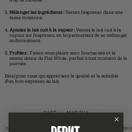
trop de mousse.
Mélanger les ingrédients :
Versez l'espresso dans une
tasse moyenne.
Ajoutez le lait cuit à la vapeur :
Versez le lait cuit à la
vapeur sur l'espresso, en lui permettant de se mélanger
uniformément.
Profitez :
Faites-vous plaisir avec l'onctuosité et la
saveur douce du Flat White, parfait à tout moment de la
journée.
Idéal pour ceux qui apprécient la qualité et la subtilité
d’un bon expresso au lait.
CAFÉ
MATCHA
SWEET AND CREAMY
DULC