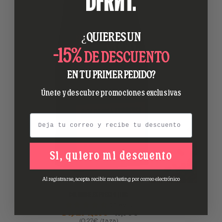
¿QUIERES UN
-15%
DE DESCUENTO
EN TU PRIMER PEDIDO?
Únete y descubre promociones exclusivas
Email
Si, quiero mi descuento
Al registrarse, acepta recibir marketing por correo electrónico
COLOMBIE.ESPRESSO | 1KG
36 avis
Depuis
41,23€
46,60€
(0,27€ / taza)