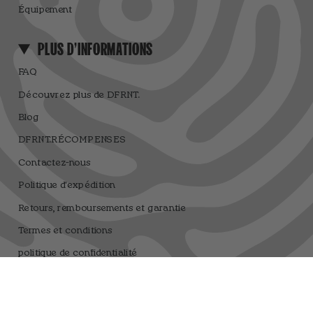
Équipement
PLUS D'INFORMATIONS
FAQ
Découvrez plus de DFRNT.
Blog
DFRNT.RÉCOMPENSES
Contactez-nous
Politique d'expédition
Retours, remboursements et garantie
Termes et conditions
politique de confidentialité
Avis juridique
Règlement du Tirage au Sort