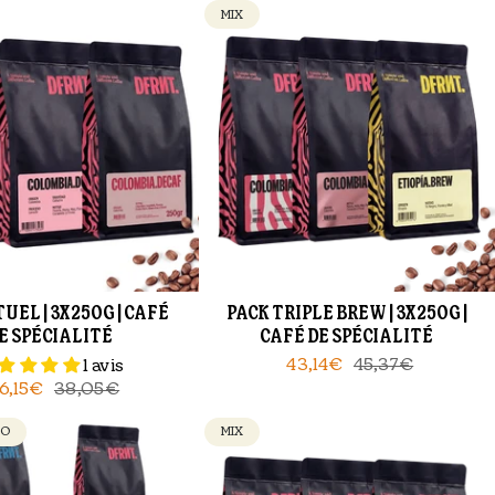
MIX
TUEL | 3X250G | CAFÉ
PACK TRIPLE BREW | 3X250G |
E SPÉCIALITÉ
CAFÉ DE SPÉCIALITÉ
43,14€
45,37€
1 avis
6,15€
38,05€
TO
MIX