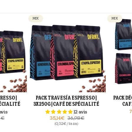
MIX
MIX
RESSO |
PACK TRAVESÍA ESPRESSO |
PACK DÉ
PÉCIALITÉ
3X250G | CAFÉ DE SPÉCIALITÉ
CAF
7
avis
12 avis
5€
35,14€
36,98€
(0,32€ / taza)