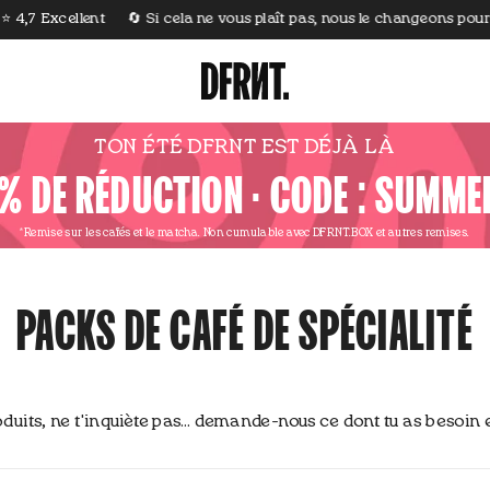
cellent
🔄 Si cela ne vous plaît pas, nous le changeons pour vous
TON ÉTÉ DFRNT EST DÉJÀ LÀ
% DE RÉDUCTION · CODE : SUMM
*Remise sur les cafés et le matcha.
Non cumulable avec DFRNT.BOX et autres remises.
PACKS DE CAFÉ DE SPÉCIALITÉ
produits, ne t'inquiète pas… demande-nous ce dont tu as besoin e