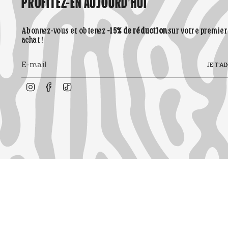
PROFITEZ-EN AUJOURD'HUI
Abonnez-vous et obtenez
-15% de réduction
sur votre premier
achat !
JE T'AI
Instagram
Facebook
TikTok