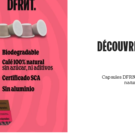
DÉCOUVRE
Capsules DFRN
natur