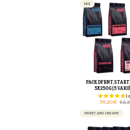
MIX
PACK DFRNT.STARTE
5X250G | 5 VAR
1 
59,20€
62,
SWEET AND CREAMY