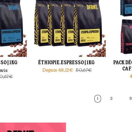
O | 1KG
ÉTHIOPIE.ESPRESSO | 1KG
PACK DÉ
CAF
Depuis
48,12€
50,67€
avis
0,67€
1
2
S