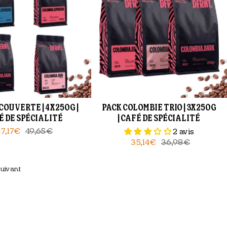
COUVERTE | 4X250G |
PACK COLOMBIE TRIO | 3X250G
É DE SPÉCIALITÉ
| CAFÉ DE SPÉCIALITÉ
47,17€
49,65€
2 avis
35,14€
36,98€
uivant