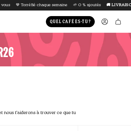
🤎 Torréfié chaque semaine
🌱 0 % ajoutés
🚚 LIVRAISON GRA
QUEL CAFÉ ES-TU ?
COMPTE
ER26
t nous t'aiderons à trouver ce que tu
Trier