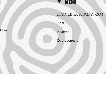
MENU
DFRNT.BOX JUSQU'À -20%
Café
ME!
Matcha
Équipement