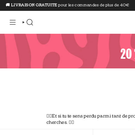
Aller
IVRAISON GRATUITE
pour les commandes de plus de 40€
⭐️ 4,7 Ex
au
contenu
RECHERCHE
20 
👇🏼Et si tu te sens perdu parmi tant de 
cherches. 👇🏼