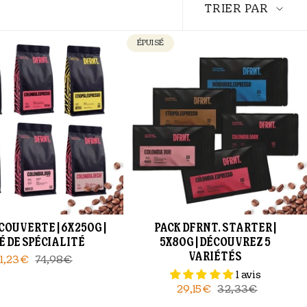
par
TRIER PAR
ÉPUISÉ
COUVERTE | 6X250G |
PACK DFRNT. STARTER |
É DE SPÉCIALITÉ
5X80G | DÉCOUVREZ 5
VARIÉTÉS
1,23€
74,98€
1 avis
29,15€
32,33€