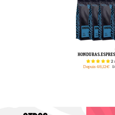
HONDURAS.ESPRESS
2 
Depuis
48,12€
5