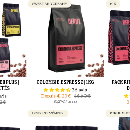
SWEET AND CREAMY
MIX
R PLUS |
COLOMBIE.ESPRESSO | 1KG
PACK RI
IÉTÉS
D
36 avis
avis
Depuis
41,23€
46,60€
(0,27€ / taza)
32€
3
DOUX ET CRÉMEUX
PERFIL MIX